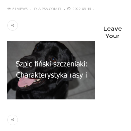
81 VIEWS
DLA-PSA.COM.PL
2022-05-15
Leave
Your