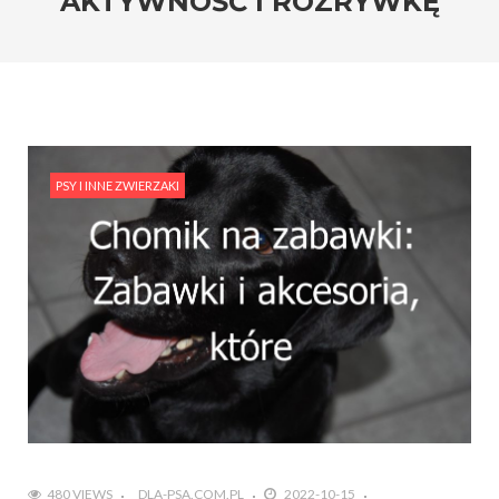
AKTYWNOŚĆ I ROZRYWKĘ
PSY I INNE ZWIERZAKI
480 VIEWS
DLA-PSA.COM.PL
2022-10-15