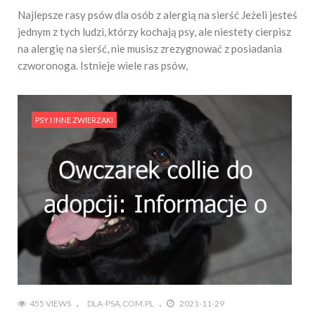
Najlepsze rasy psów dla osób z alergią na sierść Jeżeli jesteś
jednym z tych ludzi, którzy kochają psy, ale niestety cierpisz
na alergię na sierść, nie musisz zrezygnować z posiadania
czworonoga. Istnieje wiele ras psów,
PSY I INNE ZWIERZAKI
455 VIEWS
DLA-PSA.COM.PL
2021-11-29