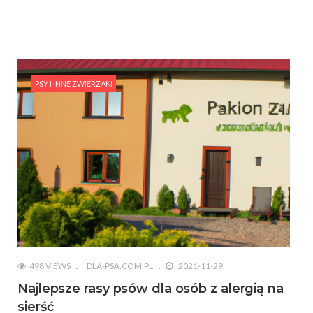
PSY I INNE ZWIERZAKI
498 VIEWS
DLA-PSA.COM.PL
2021-11-29
Najlepsze rasy psów dla osób z alergią na
sierść