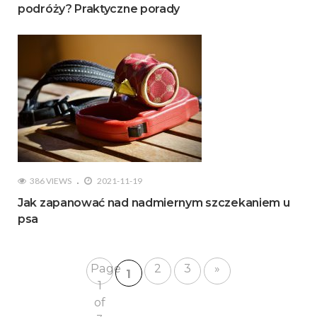
podróży? Praktyczne porady
386 VIEWS
2021-11-19
Jak zapanować nad nadmiernym szczekaniem u
psa
Page
2
3
»
1
1
of