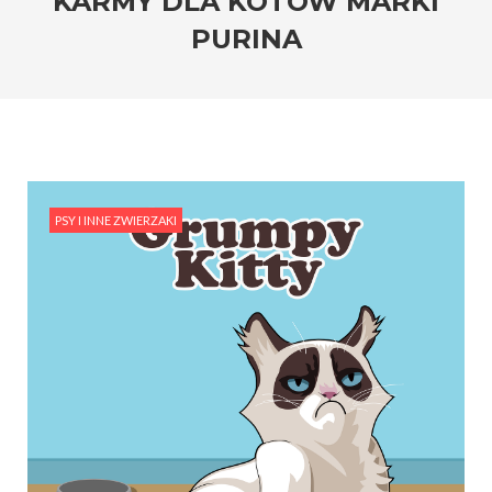
KARMY DLA KOTÓW MARKI
PURINA
PSY I INNE ZWIERZAKI