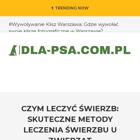
TRENDING NOW
#Wywoływanie Klisz Warszawa: Gdzie wywołać
swoje klisze fotograficzne w Warszawie?
#Jak przedłużyć życie swojego psa: rady eksperta
#Jak zapobiec ucieczkom psa?
#Chomiki Dżungarskie Cena: Jaka jest cena
chomików dżungarskich i ich opieka?
#Czy psy mogą rozpoznawać emocje człowieka?
#Jak radzić sobie z agresją u psów wobec innych
zwierząt?
CZYM LECZYĆ ŚWIERZB:
SKUTECZNE METODY
LECZENIA ŚWIERZBU U