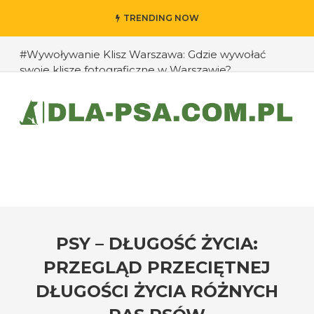
TRENDING NOW
#Wywoływanie Klisz Warszawa: Gdzie wywołać
swoje klisze fotograficzne w Warszawie?
#Jak przedłużyć życie swojego psa: rady eksperta
#Jak zapobiec ucieczkom psa?
#Chomiki Dżungarskie Cena: Jaka jest cena
chomików dżungarskich i ich opieka?
#Czy psy mogą rozpoznawać emocje człowieka?
#Jak radzić sobie z agresją u psów wobec innych
zwierząt?
PSY – DŁUGOŚĆ ŻYCIA:
PRZEGLĄD PRZECIĘTNEJ
DŁUGOŚCI ŻYCIA RÓŻNYCH