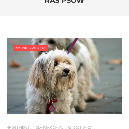
RAS PSÓW
PSY I INNE ZWIERZAKI
561 VIEWS
DLA-PSA.COM.PL
2023-04-27