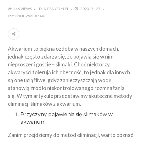
446 VIEWS
DLA-PSA.COM.PL
2023-01-27
PSY I INNE ZWIERZAKI
Akwarium to piękna ozdoba w naszych domach,
jednak często zdarza się, że pojawią się w nim
nieproszeni goście – ślimaki. Choć niektórzy
akwaryści tolerują ich obecność, to jednak dla innych
są one uciążliwe, gdyż zanieczyszczają wodę i
stanowią źródło niekontrolowanego rozmnażania
się. W tym artykule przedstawimy skuteczne metody
eliminacji ślimaków z akwarium.
Przyczyny pojawienia się ślimaków w
akwarium
Zanim przejdziemy do metod eliminacji, warto poznać