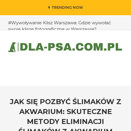
TRENDING NOW
#Wywoływanie Klisz Warszawa: Gdzie wywołać
swoje klisze fotograficzne w Warszawie?
#Jak przedłużyć życie swojego psa: rady eksperta
#Jak zapobiec ucieczkom psa?
#Chomiki Dżungarskie Cena: Jaka jest cena
chomików dżungarskich i ich opieka?
#Czy psy mogą rozpoznawać emocje człowieka?
#Jak radzić sobie z agresją u psów wobec innych
zwierząt?
JAK SIĘ POZBYĆ ŚLIMAKÓW Z
AKWARIUM: SKUTECZNE
METODY ELIMINACJI