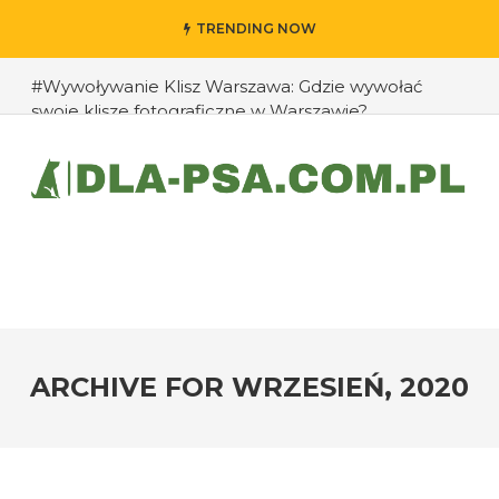
TRENDING NOW
#Wywoływanie Klisz Warszawa: Gdzie wywołać
swoje klisze fotograficzne w Warszawie?
#Jak przedłużyć życie swojego psa: rady eksperta
#Jak zapobiec ucieczkom psa?
#Chomiki Dżungarskie Cena: Jaka jest cena
chomików dżungarskich i ich opieka?
#Czy psy mogą rozpoznawać emocje człowieka?
#Jak radzić sobie z agresją u psów wobec innych
zwierząt?
ARCHIVE FOR
WRZESIEŃ, 2020