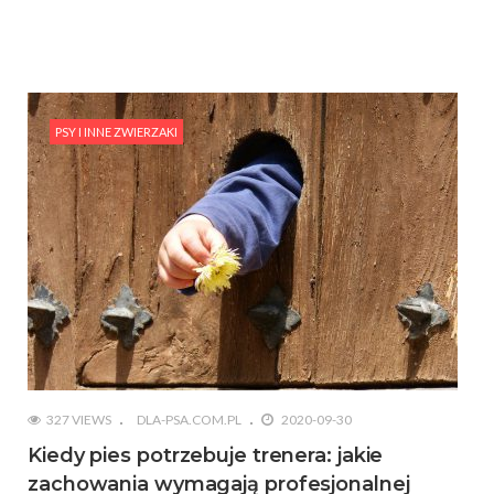
PSY I INNE ZWIERZAKI
327 VIEWS
DLA-PSA.COM.PL
2020-09-30
Kiedy pies potrzebuje trenera: jakie
zachowania wymagają profesjonalnej