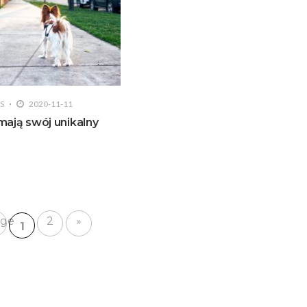
S
2020-11-11
mają swój unikalny
ge
2
»
1