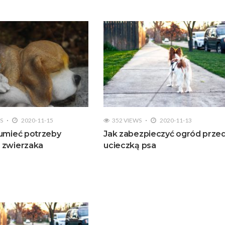
S
2020-11-15
352 VIEWS
2020-11-13
umieć potrzeby
Jak zabezpieczyć ogród prze
 zwierzaka
ucieczką psa