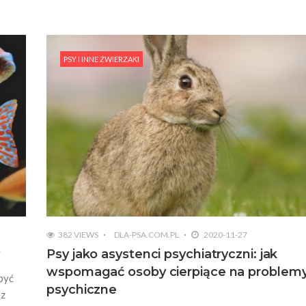
PSY I INNE ZWIERZAKI
382 VIEWS
DLA-PSA.COM.PL
2020-11-27
?
Psy jako asystenci psychiatryczni: jak
wspomagać osoby cierpiące na problem
być
psychiczne
ez