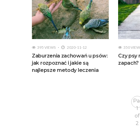
395 VIEWS
2020-11-12
350 VIEW
Zaburzenia zachowań u psów:
Czy psy 
jak rozpoznać i jakie są
zapach?
najlepsze metody leczenia
Pa
1
of
2