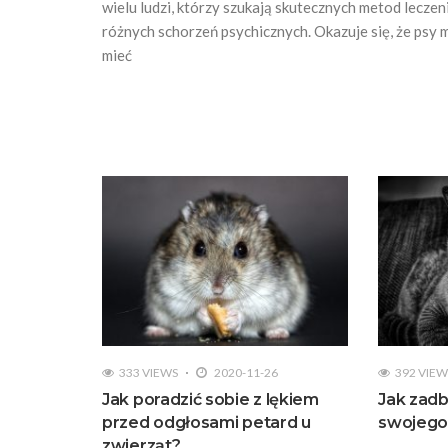
wielu ludzi, którzy szukają skutecznych metod leczen
różnych schorzeń psychicznych. Okazuje się, że psy
mieć
333 VIEWS
2020-11-26
392 VIEW
Jak poradzić sobie z lękiem
Jak zadb
przed odgłosami petard u
swojego 
zwierząt?