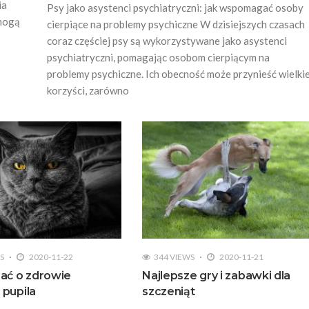
ia
Psy jako asystenci psychiatryczni: jak wspomagać osoby
 mogą
cierpiące na problemy psychiczne W dzisiejszych czasach
coraz częściej psy są wykorzystywane jako asystenci
psychiatryczni, pomagając osobom cierpiącym na
problemy psychiczne. Ich obecność może przynieść wielki
korzyści, zarówno
S
2020-11-22
344 VIEWS
2020-11-21
ać o zdrowie
Najlepsze gry i zabawki dla
pupila
szczeniąt