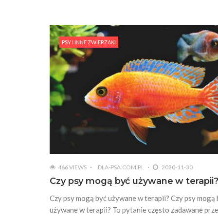
PSY I INNE ZWIERZAKI
466 VIEWS
DLA-PSA.COM.PL
2020-11-30
Czy psy mogą być używane w terapii
Czy psy mogą być używane w terapii? Czy psy mogą 
używane w terapii? To pytanie często zadawane prz