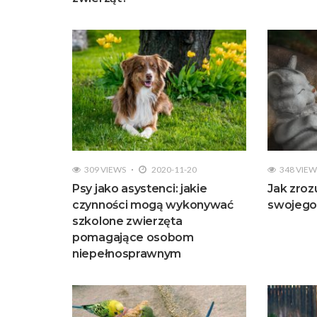
309 VIEWS
2020-11-20
348 VIEW
Psy jako asystenci: jakie
Jak zroz
czynności mogą wykonywać
swojego
szkolone zwierzęta
pomagające osobom
niepełnosprawnym