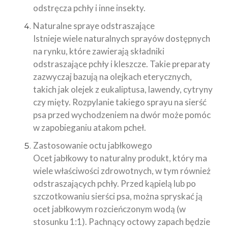
odstręcza pchły i inne insekty.
Naturalne spraye odstraszające
Istnieje wiele naturalnych sprayów dostępnych
na rynku, które zawierają składniki
odstraszające pchły i kleszcze. Takie preparaty
zazwyczaj bazują na olejkach eterycznych,
takich jak olejek z eukaliptusa, lawendy, cytryny
czy mięty. Rozpylanie takiego sprayu na sierść
psa przed wychodzeniem na dwór może pomóc
w zapobieganiu atakom pcheł.
Zastosowanie octu jabłkowego
Ocet jabłkowy to naturalny produkt, który ma
wiele właściwości zdrowotnych, w tym również
odstraszających pchły. Przed kąpielą lub po
szczotkowaniu sierści psa, można spryskać ją
ocet jabłkowym rozcieńczonym wodą (w
stosunku 1:1). Pachnący octowy zapach będzie