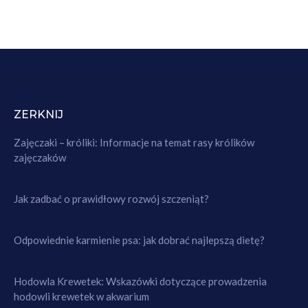
ZERKNIJ
Zajęczaki – króliki: Informacje na temat rasy królików
zajęczaków
Jak zadbać o prawidłowy rozwój szczeniąt?
Odpowiednie karmienie psa: jak dobrać najlepszą dietę?
Hodowla Krewetek: Wskazówki dotyczące prowadzenia
hodowli krewetek w akwarium