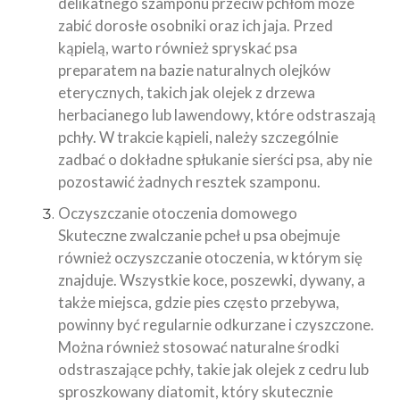
delikatnego szamponu przeciw pchłom może
zabić dorosłe osobniki oraz ich jaja. Przed
kąpielą, warto również spryskać psa
preparatem na bazie naturalnych olejków
eterycznych, takich jak olejek z drzewa
herbacianego lub lawendowy, które odstraszają
pchły. W trakcie kąpieli, należy szczególnie
zadbać o dokładne spłukanie sierści psa, aby nie
pozostawić żadnych resztek szamponu.
Oczyszczanie otoczenia domowego
Skuteczne zwalczanie pcheł u psa obejmuje
również oczyszczanie otoczenia, w którym się
znajduje. Wszystkie koce, poszewki, dywany, a
także miejsca, gdzie pies często przebywa,
powinny być regularnie odkurzane i czyszczone.
Można również stosować naturalne środki
odstraszające pchły, takie jak olejek z cedru lub
sproszkowany diatomit, który skutecznie