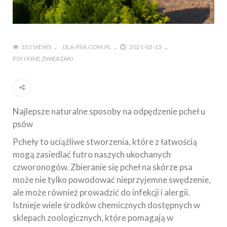
353 VIEWS
DLA-PSA.COM.PL
2021-02-13
PSY I INNE ZWIERZAKI
Najlepsze naturalne sposoby na odpędzenie pcheł u
psów
Pcheły to uciążliwe stworzenia, które z łatwością
mogą zasiedlać futro naszych ukochanych
czworonogów. Zbieranie się pcheł na skórze psa
może nie tylko powodować nieprzyjemne swędzenie,
ale może również prowadzić do infekcji i alergii.
Istnieje wiele środków chemicznych dostępnych w
sklepach zoologicznych, które pomagają w