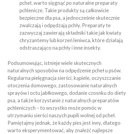
pcheł, warto sięgnąć po naturalne preparaty
pchlenicze. Takie produkty są całkowicie
bezpieczne dla psa, a jednocześnie skutecznie
zwalczają i odpędzają pchły. Preparaty te
zazwyczaj zawierają składniki takie jak kwiaty
chryzantemy lub korzeń leniwca, które działają
odstraszająco na pchły i inne insekty.
Podsumowując, istnieje wiele skutecznych
naturalnych sposobów na odpędzenie pcheł u psów.
Regularna pielęgnacja sierści, kąpiele, oczyszczanie
otoczenia domowego, zastosowanie naturalnych
sprayów i octu jabłkowego, dodanie czosnku do diety
psa, a także korzystanie z naturalnych preparatów
pchleniczych – to wszystko może pomóc w
utrzymaniu sierści naszych pupili wolnej od pcheł.
Pamiętajmy jednak, że każdy pies jest inny, dlatego
warto eksperymentować, aby znaleźć najlepsze