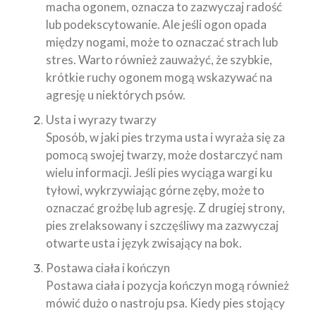
macha ogonem, oznacza to zazwyczaj radość
lub podekscytowanie. Ale jeśli ogon opada
między nogami, może to oznaczać strach lub
stres. Warto również zauważyć, że szybkie,
krótkie ruchy ogonem mogą wskazywać na
agresję u niektórych psów.
Usta i wyrazy twarzy
Sposób, w jaki pies trzyma usta i wyraża się za
pomocą swojej twarzy, może dostarczyć nam
wielu informacji. Jeśli pies wyciąga wargi ku
tyłowi, wykrzywiając górne zęby, może to
oznaczać groźbę lub agresję. Z drugiej strony,
pies zrelaksowany i szczęśliwy ma zazwyczaj
otwarte usta i język zwisający na bok.
Postawa ciała i kończyn
Postawa ciała i pozycja kończyn mogą również
mówić dużo o nastroju psa. Kiedy pies stojący