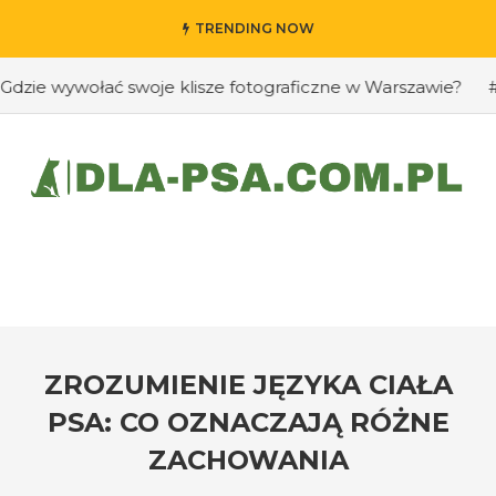
TRENDING NOW
e wywołać swoje klisze fotograficzne w Warszawie?
#Jak
ZROZUMIENIE JĘZYKA CIAŁA
PSA: CO OZNACZAJĄ RÓŻNE
ZACHOWANIA