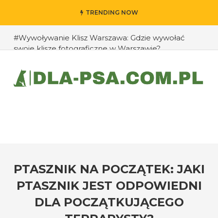
TRENDING NOW
#Wywoływanie Klisz Warszawa: Gdzie wywołać
swoje klisze fotograficzne w Warszawie?
#Jak przedłużyć życie swojego psa: rady eksperta
#Jak zapobiec ucieczkom psa?
#Chomiki Dżungarskie Cena: Jaka jest cena
chomików dżungarskich i ich opieka?
#Czy psy mogą rozpoznawać emocje człowieka?
#Jak radzić sobie z agresją u psów wobec innych
zwierząt?
PTASZNIK NA POCZĄTEK: JAKI
PTASZNIK JEST ODPOWIEDNI
DLA POCZĄTKUJĄCEGO