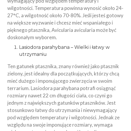
wymagający pod względem temperatury i
wilgotności. Temperatura powinna wynosić około 24-
27°C, a wilgotność około 70-80%. Jeśli jesteś gotowy
na większe wyzwanie i chcesz mieć wspaniałego i
pięknego ptasznika, Avicularia avicularia może być
doskonałym wyborem.
Lasiodora parahybana – Wielki i łatwy w
utrzymaniu
Ten gatunek ptasznika, znany również jako ptasznik
zielony, jest idealny dla początkujących, którzy chcą
mieć dużego i imponującego zwierzęcia w swoim
terrarium. Lasiodora parahybana potrafi osiągnąć
rozmiary nawet 22 cm długości ciała, co czyni go
jednym z największych gatunków ptaszników. Jest
stosunkowo łatwy do utrzymania i niewymagający
pod względem temperatury i wilgotności. Jednak ze
względu na swoje imponujące rozmiary, wymaga