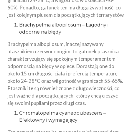
granicach 24-28°C, a wilgotność w okolicach 40-
60%. Ponadto, gatunek ten ma długą żywotność, co
jest kolejnym plusem dla początkujących terrarystów.
Brachypelma albopilosum – Łagodny i
odporne na błędy
Brachypelma albopilosum, inaczej nazywany
ptasznikiem czerwononogim, to gatunek ptasznika
charakteryzujący się spokojnym temperamentem i
odpornością na błędy w opiece. Dorastają one do
około 15 cm długości ciała i preferują temperaturę
około 24-28°C oraz wilgotność w granicach 55-65%.
Ptaszniki te są również znane z długowieczności, co
jest ważne dla początkujących, którzy chcą cieszyć
się swoimi pupilami przez długi czas.
Chromatopelma cyaneopubescens –
Efektowny i wymagający