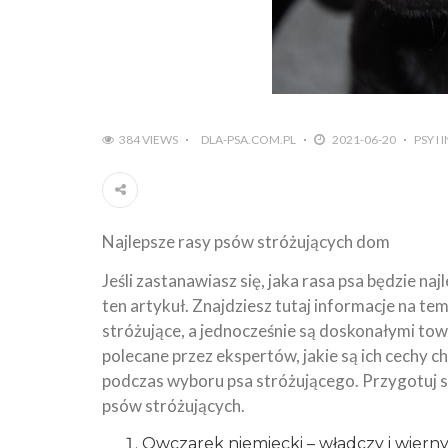
384 VIEWS
DLA-PSA.COM.PL
2021-06-20
PSY I
Najlepsze rasy psów stróżujących dom
Jeśli zastanawiasz się, jaka rasa psa będzie na
ten artykuł. Znajdziesz tutaj informacje na te
stróżujące, a jednocześnie są doskonałymi towa
polecane przez ekspertów, jakie są ich cechy c
podczas wyboru psa stróżującego. Przygotuj si
psów stróżujących.
Owczarek niemiecki – władczy i wiern