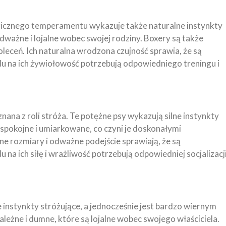
rgicznego temperamentu wykazuje także naturalne instynkty
odważne i lojalne wobec swojej rodziny. Boxery są także
oleceń. Ich naturalna wrodzona czujność sprawia, że są
u na ich żywiołowość potrzebują odpowiedniego treningu i
 znana z roli stróża. Te potężne psy wykazują silne instynkty
o spokojne i umiarkowane, co czyni je doskonałymi
ne rozmiary i odważne podejście sprawiają, że są
a ich siłę i wrażliwość potrzebują odpowiedniej socjalizacj
e instynkty stróżujące, a jednocześnie jest bardzo wiernym
ależne i dumne, które są lojalne wobec swojego właściciela.