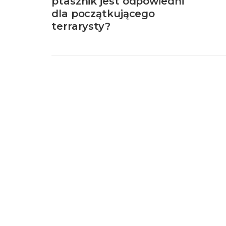
ptasznik jest odpowiedni
dla początkującego
terrarysty?