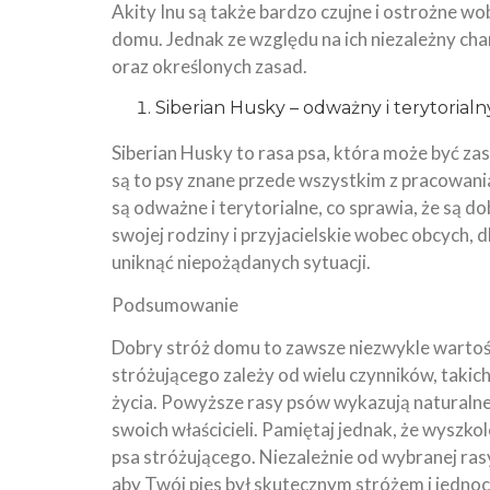
Akity Inu są także bardzo czujne i ostrożne w
domu. Jednak ze względu na ich niezależny cha
oraz określonych zasad.
Siberian Husky – odważny i terytorialn
Siberian Husky to rasa psa, która może być zas
są to psy znane przede wszystkim z pracowania
są odważne i terytorialne, co sprawia, że są d
swojej rodziny i przyjacielskie wobec obcych, 
uniknąć niepożądanych sytuacji.
Podsumowanie
Dobry stróż domu to zawsze niezwykle wartoś
stróżującego zależy od wielu czynników, takich
życia. Powyższe rasy psów wykazują naturalne
swoich właścicieli. Pamiętaj jednak, że wyszko
psa stróżującego. Niezależnie od wybranej rasy
aby Twój pies był skutecznym stróżem i jedno