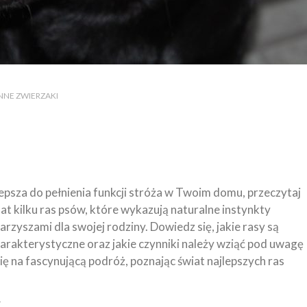
 INNE ZWIERZAKI
jlepsza do pełnienia funkcji stróża w Twoim domu, przeczytaj
mat kilku ras psów, które wykazują naturalne instynkty
rzyszami dla swojej rodziny. Dowiedz się, jakie rasy są
harakterystyczne oraz jakie czynniki należy wziąć pod uwagę
ę na fascynującą podróż, poznając świat najlepszych ras
y