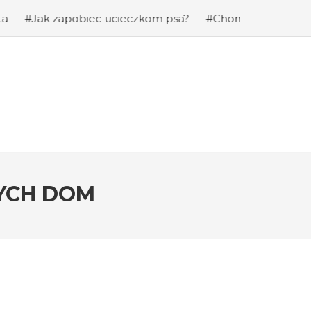
pobiec ucieczkom psa?
#Chomiki Dżungarskie Cena: Jaka
YCH DOM