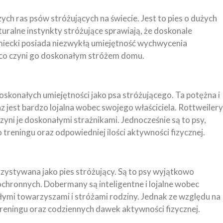
ych ras psów stróżujących na świecie. Jest to pies o dużych
turalne instynkty stróżujące sprawiają, że doskonale
miecki posiada niezwykłą umiejętność wychwycenia
, co czyni go doskonałym stróżem domu.
 doskonałych umiejętności jako psa stróżującego. Ta potężna i
az jest bardzo lojalna wobec swojego właściciela. Rottweilery
czyni je doskonałymi strażnikami. Jednocześnie są to psy,
reningu oraz odpowiedniej ilości aktywności fizycznej.
zystywana jako pies stróżujący. Są to psy wyjątkowo
ochronnych. Dobermany są inteligentne i lojalne wobec
ałymi towarzyszami i stróżami rodziny. Jednak ze względu na
reningu oraz codziennych dawek aktywności fizycznej.