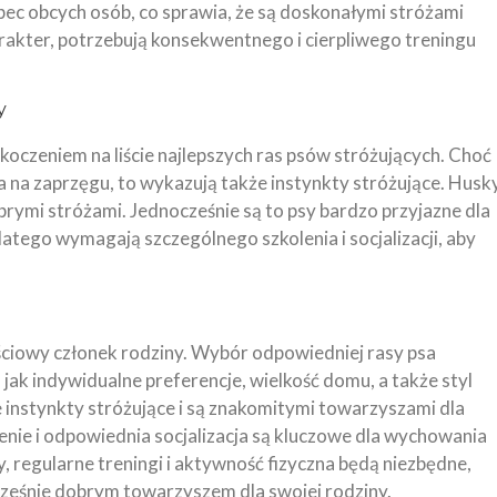
obec obcych osób, co sprawia, że są doskonałymi stróżami
rakter, potrzebują konsekwentnego i cierpliwego treningu
y
koczeniem na liście najlepszych ras psów stróżujących. Choć
 na zaprzęgu, to wykazują także instynkty stróżujące. Husk
obrymi stróżami. Jednocześnie są to psy bardzo przyjazne dla
dlatego wymagają szczególnego szkolenia i socjalizacji, aby
ciowy członek rodziny. Wybór odpowiedniej rasy psa
 jak indywidualne preferencje, wielkość domu, a także styl
 instynkty stróżujące i są znakomitymi towarzyszami dla
lenie i odpowiednia socjalizacja są kluczowe dla wychowania
, regularne treningi i aktywność fizyczna będą niezbędne,
cześnie dobrym towarzyszem dla swojej rodziny.