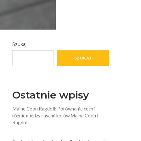
Szukaj
SZUKAJ
Ostatnie wpisy
Maine Coon Ragdoll: Porównanie cech i
różnic między rasami kotów Maine Coon i
Ragdoll