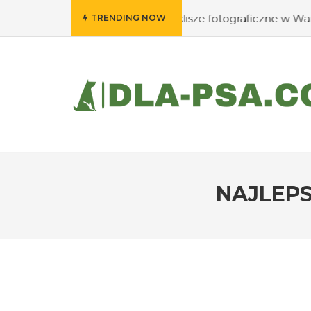
dzie wywołać swoje klisze fotograficzne w Warszawie?
#
TRENDING NOW
NAJLEP