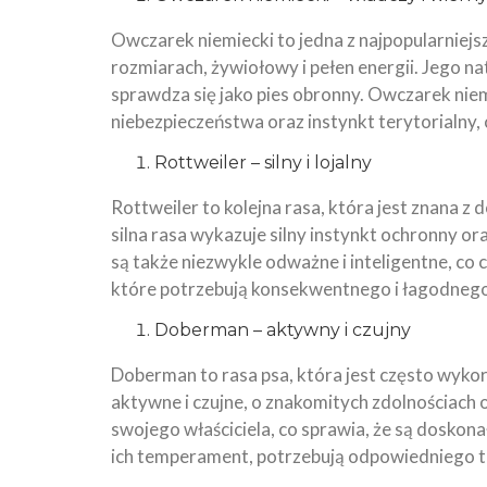
Owczarek niemiecki to jedna z najpopularniejsz
rozmiarach, żywiołowy i pełen energii. Jego na
sprawdza się jako pies obronny. Owczarek nie
niebezpieczeństwa oraz instynkt terytorialny
Rottweiler – silny i lojalny
Rottweiler to kolejna rasa, która jest znana z
silna rasa wykazuje silny instynkt ochronny or
są także niezwykle odważne i inteligentne, co 
które potrzebują konsekwentnego i łagodnego t
Doberman – aktywny i czujny
Doberman to rasa psa, która jest często wykor
aktywne i czujne, o znakomitych zdolnościach 
swojego właściciela, co sprawia, że są doskon
ich temperament, potrzebują odpowiedniego t