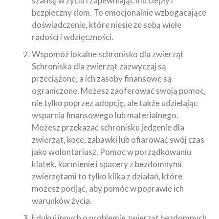
szansę w życiu i zapewniając mu ciepły i
bezpieczny dom. To emocjonalnie wzbogacające
doświadczenie, które niesie ze sobą wiele
radości i wdzięczności.
Wspomóż lokalne schronisko dla zwierząt
Schroniska dla zwierząt zazwyczaj są
przeciążone, a ich zasoby finansowe są
ograniczone. Możesz zaoferować swoją pomoc,
nie tylko poprzez adopcję, ale także udzielając
wsparcia finansowego lub materialnego.
Możesz przekazać schronisku jedzenie dla
zwierząt, koce, zabawki lub ofiarować swój czas
jako wolontariusz. Pomoc w porządkowaniu
klatek, karmienie i spacery z bezdomnymi
zwierzętami to tylko kilka z działań, które
możesz podjąć, aby pomóc w poprawie ich
warunków życia.
Edukuj innych o problemie zwierząt bezdomnych