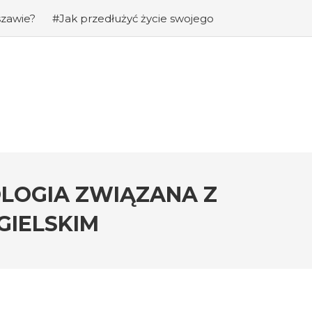
szawie?
#Jak przedłużyć życie swojego
na: Jaka jest cena chomików dżungarskich
obie z agresją u psów wobec innych
OLOGIA ZWIĄZANA Z
GIELSKIM