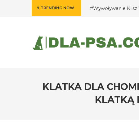
#Wywoływanie Klisz 
TRENDING NOW
psa: rady eksperta
i ich opieka?
#Czy p
zwierząt?
KLATKA DLA CHOMI
KLATKĄ 