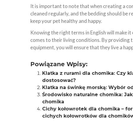
It is important to note that when creating a c
cleaned regularly, and the bedding should be r
keep your pet healthy and happy.
Knowing the right terms in English will make i
comes to their living conditions. By providing
equipment, you will ensure that they live a happ
Powiązane Wpisy:
Klatka z rurami dla chomika: Czy kl
dostosować?
Klatka na świnkę morską: Wybór odp
Środowisko naturalne chomika: Jak
chomika
Cichy kołowrotek dla chomika – f
cichych kołowrotków dla chomikó