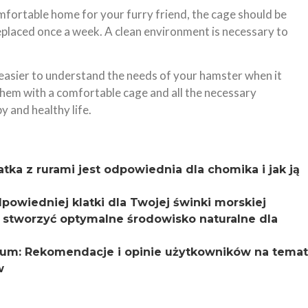
omfortable home for your furry friend, the cage should be
eplaced once a week. A clean environment is necessary to
t easier to understand the needs of your hamster when it
 them with a comfortable cage and all the necessary
y and healthy life.
atka z rurami jest odpowiednia dla chomika i jak ją
owiedniej klatki dla Twojej świnki morskiej
 stworzyć optymalne środowisko naturalne dla
orum: Rekomendacje i opinie użytkowników na temat
w