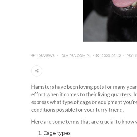
408 VIEWS
DLA-PSA.COM.PL
2023-05-12
PSY I
Hamsters have been loving pets for many years
effort when it comes to their living quarters. I
express what type of cage or equipment you’re
conditions possible for your furry friend.
Here are some terms that are crucial to know 
Cage types: