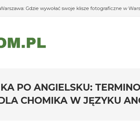
Warszawa: Gdzie wywołać swoje klisze fotograficzne w War
#Jak zapobiec ucieczkom psa?
#Chomiki Dżungarskie Ce
sy mogą rozpoznawać emocje człowieka?
#Jak radzić s
KA PO ANGIELSKU: TERMIN
DLA CHOMIKA W JĘZYKU AN