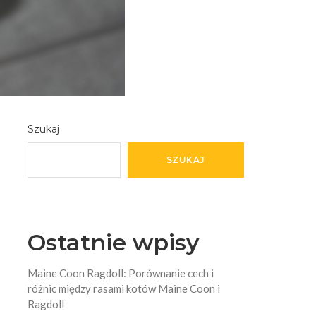
Szukaj
SZUKAJ
Ostatnie wpisy
Maine Coon Ragdoll: Porównanie cech i
różnic między rasami kotów Maine Coon i
Ragdoll