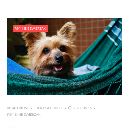
PSY I INNE ZWIERZAKI
401 VIEWS
DLA-PSA.COM.PL
2021-06-16
PSY I INNE ZWIERZAKI