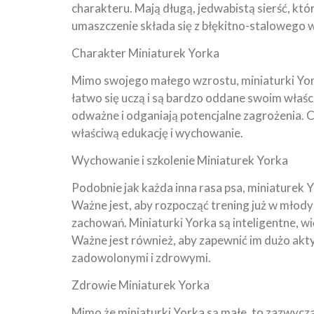
charakteru. Mają długą, jedwabistą sierść, któ
umaszczenie składa się z błękitno-stalowego w
Charakter Miniaturek Yorka
Mimo swojego małego wzrostu, miniaturki Yorka
łatwo się uczą i są bardzo oddane swoim właśc
odważne i odganiają potencjalne zagrożenia. 
właściwą edukację i wychowanie.
Wychowanie i szkolenie Miniaturek Yorka
Podobnie jak każda inna rasa psa, miniaturek
Ważne jest, aby rozpocząć trening już w młody
zachowań. Miniaturki Yorka są inteligentne, w
Ważne jest również, aby zapewnić im dużo akty
zadowolonymi i zdrowymi.
Zdrowie Miniaturek Yorka
Mimo że miniaturki Yorka są małe, to zazwyczaj