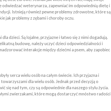
e odwiedzać weterynarza, zapewniać im odpowiednią dietę i
ondycji. Istnieją również pewne problemy zdrowotne, które są
ie jak problemy z zębami i choroby oczu.
a dzieci. Są lojalne, przyjazne i łatwo się z nimi dogadują.
elikatną budowę, należy uczyć dzieci odpowiedzialności i
 nadzorować interakcje między dziećmi a psem, aby zapobiec
były serca wielu osób na całym świecie. Ich przyjazna i
 towarzyszami dla wielu osób. Jednak przed decyzją o
ić się nad tym, czy są odpowiednie dla naszego stylu życia.
iałymi zwierzakami, które mogą dostarczyć mnóstwo radości