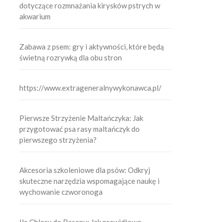
dotyczące rozmnażania kirysków pstrych w
akwarium
Zabawa z psem: gry i aktywności, które będą
świetną rozrywką dla obu stron
https://www.extrageneralnywykonawca.pl/
Pierwsze Strzyżenie Maltańczyka: Jak
przygotować psa rasy maltańczyk do
pierwszego strzyżenia?
Akcesoria szkoleniowe dla psów: Odkryj
skuteczne narzędzia wspomagające naukę i
wychowanie czworonoga
Ile Chloru do Basenu: Jak prawidłowo