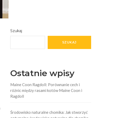
Szukaj
SZUKAJ
Ostatnie wpisy
Maine Coon Ragdoll: Porównanie cech i
różnic między rasami kotów Maine Coon i
Ragdoll
m
Środowisko naturalne chomika: Jak stworzyć
optymalne środowisko naturalne dla chomika