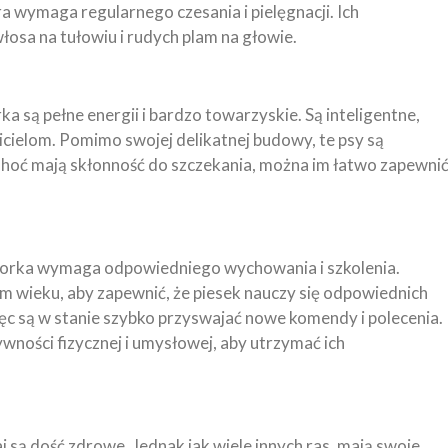
ra wymaga regularnego czesania i pielęgnacji. Ich
łosa na tułowiu i rudych plam na głowie.
 są pełne energii i bardzo towarzyskie. Są inteligentne,
icielom. Pomimo swojej delikatnej budowy, te psy są
Choć mają skłonność do szczekania, można im łatwo zapewni
 Yorka wymaga odpowiedniego wychowania i szkolenia.
m wieku, aby zapewnić, że piesek nauczy się odpowiednich
ięc są w stanie szybko przyswajać nowe komendy i polecenia.
wności fizycznej i umysłowej, aby utrzymać ich
 są dość zdrowe. Jednak jak wiele innych ras, mają swoje