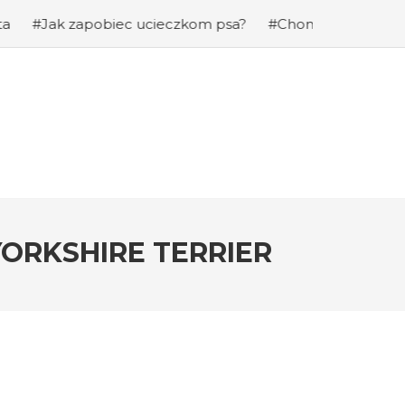
 zapobiec ucieczkom psa?
#Chomiki Dżungarskie Cena: 
YORKSHIRE TERRIER