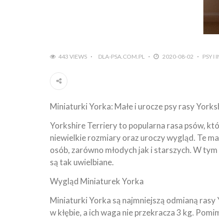
443 VIEWS
DLA-PSA.COM.PL
2020-08-02
PSY I
Miniaturki Yorka: Małe i urocze psy rasy Yorks
Yorkshire Terriery to popularna rasa psów, k
niewielkie rozmiary oraz uroczy wygląd. Te mał
osób, zarówno młodych jak i starszych. W tym 
są tak uwielbiane.
Wygląd Miniaturek Yorka
Miniaturki Yorka są najmniejszą odmianą rasy 
w kłębie, a ich waga nie przekracza 3 kg. Pomi