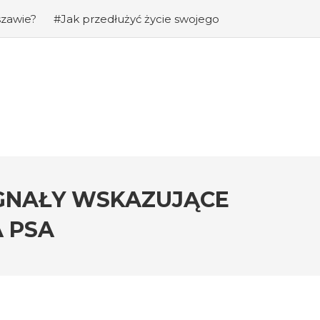
szawie?
#Jak przedłużyć życie swojego
na: Jaka jest cena chomików dżungarskich
obie z agresją u psów wobec innych
SYGNAŁY WSKAZUJĄCE
A PSA