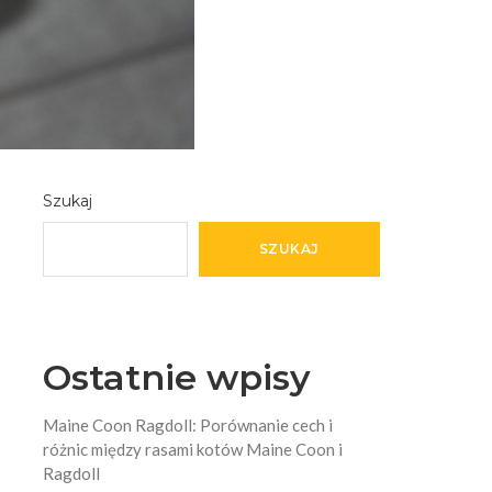
Szukaj
SZUKAJ
Ostatnie wpisy
Maine Coon Ragdoll: Porównanie cech i
różnic między rasami kotów Maine Coon i
Ragdoll