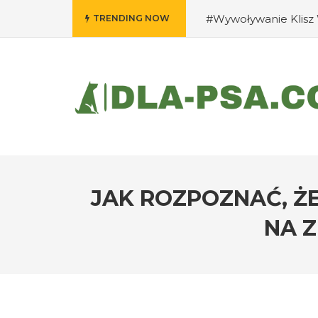
#Wywoływanie Klisz 
TRENDING NOW
psa: rady eksperta
i ich opieka?
#Czy p
zwierząt?
JAK ROZPOZNAĆ, ŻE
NA Z