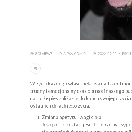
843 VIEWS
DLA-PSA.COM.PL
2022-09-22
PSY I
W życiu każdego właściciela psa nadszedł mome
trudny i emocjonalny czas dla nas i naszego pup
na to, że pies zbliża się do końca swojego życ
ostatnich dniach jego życia.
Zmiana apetytu i wagi ciała
Jeśli pies przestaje jeść, to może być syg
ciała może świadczyć o tym, że nasz pupil 