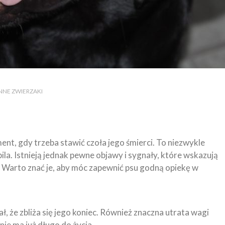
 INNE ZWIERZAKI
nt, gdy trzeba stawić czoła jego śmierci. To niezwykle
ila. Istnieją jednak pewne objawy i sygnały, które wskazują
ia. Warto znać je, aby móc zapewnić psu godną opiekę w
nał, że zbliża się jego koniec. Również znaczna utrata wagi
nie ma już długo do życia.