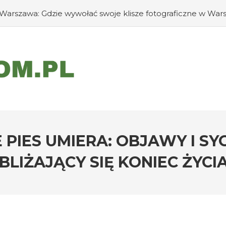
Warszawa: Gdzie wywołać swoje klisze fotograficzne w War
#Jak zapobiec ucieczkom psa?
#Chomiki Dżungarskie Ce
sy mogą rozpoznawać emocje człowieka?
#Jak radzić s
 PIES UMIERA: OBJAWY I 
BLIŻAJĄCY SIĘ KONIEC ŻYCI