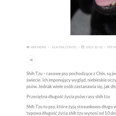
689 VIEWS
DLA-PSA.COM.PL
2022-12-13
PSY I
Shih Tzu – rasowe psy pochodzące z Chin, są j
świecie. Ich imponujący wygląd, niebieskie ocz
psów. Jednak wiele osób zastanawia się, jak dłu
Przeciętna długość życia psów rasy shih tzu
Shih Tzu to psy, które żyją stosunkowo długo
typowa długość życia shih tzu wynosi od 10 do 