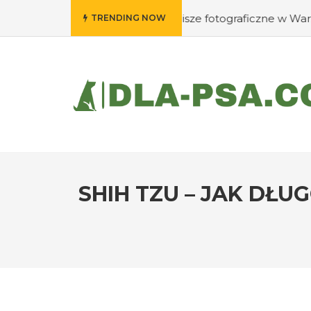
dzie wywołać swoje klisze fotograficzne w Warszawie?
#
TRENDING NOW
SHIH TZU – JAK DŁU