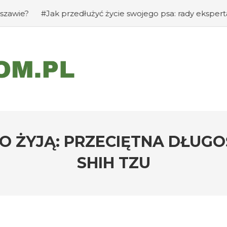
Jak przedłużyć życie swojego psa: rady eksperta
#Jak za
GO ŻYJĄ: PRZECIĘTNA DŁUG
SHIH TZU