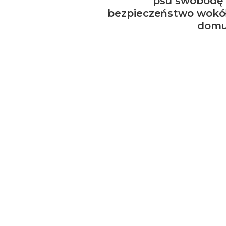
psu swobodę 
bezpieczeństwo wokó
dom