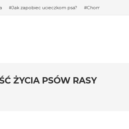
pobiec ucieczkom psa?
#Chomiki Dżungarskie Cena: Jaka
OŚĆ ŻYCIA PSÓW RASY