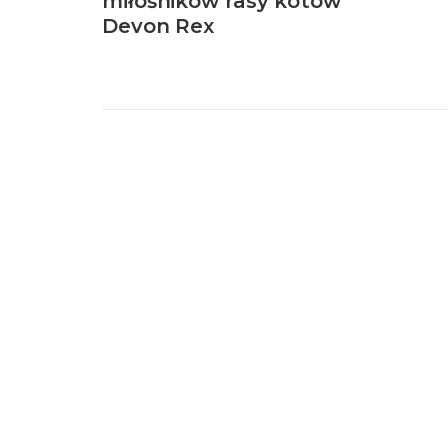
miłośników rasy kotów
Devon Rex