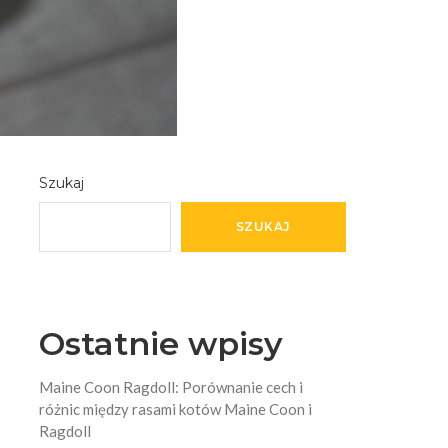
Szukaj
SZUKAJ
Ostatnie wpisy
Maine Coon Ragdoll: Porównanie cech i
różnic między rasami kotów Maine Coon i
Ragdoll