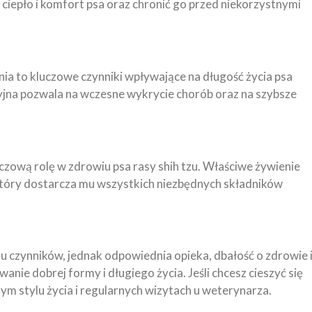
o ciepło i komfort psa oraz chronić go przed niekorzystnymi
ia to kluczowe czynniki wpływające na długość życia psa
ryjna pozwala na wczesne wykrycie chorób oraz na szybsze
ową rolę w zdrowiu psa rasy shih tzu. Właściwe żywienie
który dostarcza mu wszystkich niezbędnych składników
lu czynników, jednak odpowiednia opieka, dbałość o zdrowie 
nie dobrej formy i długiego życia. Jeśli chcesz cieszyć się
ym stylu życia i regularnych wizytach u weterynarza.