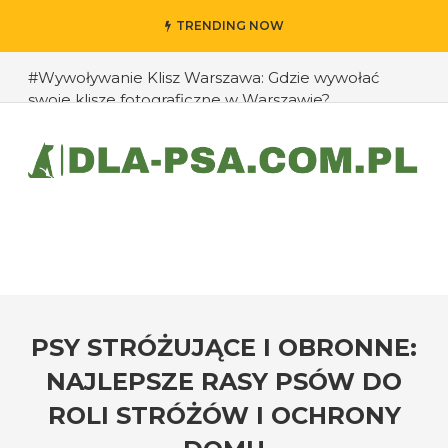
TRENDING NOW
#Wywoływanie Klisz Warszawa: Gdzie wywołać
swoje klisze fotograficzne w Warszawie?
#Jak przedłużyć życie swojego psa: rady eksperta
#Jak zapobiec ucieczkom psa?
#Chomiki Dżungarskie Cena: Jaka jest cena
chomików dżungarskich i ich opieka?
#Czy psy mogą rozpoznawać emocje człowieka?
#Jak radzić sobie z agresją u psów wobec innych
zwierząt?
PSY STRÓŻUJĄCE I OBRONNE:
NAJLEPSZE RASY PSÓW DO
ROLI STRÓŻÓW I OCHRONY