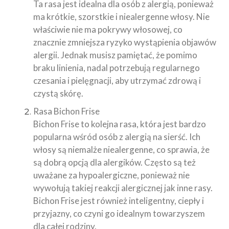
Ta rasa jest idealna dla osób z alergią, ponieważ
ma krótkie, szorstkie i niealergenne włosy. Nie
właściwie nie ma pokrywy włosowej, co
znacznie zmniejsza ryzyko wystąpienia objawów
alergii. Jednak musisz pamiętać, że pomimo
braku linienia, nadal potrzebują regularnego
czesania i pielęgnacji, aby utrzymać zdrową i
czystą skórę.
Rasa Bichon Frise
Bichon Frise to kolejna rasa, która jest bardzo
popularna wśród osób z alergią na sierść. Ich
włosy są niemalże niealergenne, co sprawia, że
są dobrą opcją dla alergików. Często są też
uważane za hypoalergiczne, ponieważ nie
wywołują takiej reakcji alergicznej jak inne rasy.
Bichon Frise jest również inteligentny, ciepły i
przyjazny, co czyni go idealnym towarzyszem
dla całej rodziny.