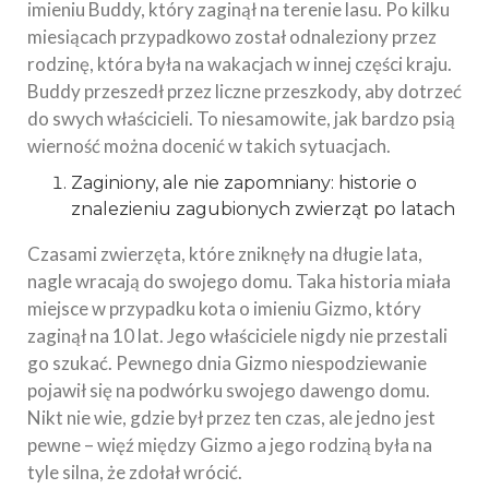
imieniu Buddy, który zaginął na terenie lasu. Po kilku
miesiącach przypadkowo został odnaleziony przez
rodzinę, która była na wakacjach w innej części kraju.
Buddy przeszedł przez liczne przeszkody, aby dotrzeć
do swych właścicieli. To niesamowite, jak bardzo psią
wierność można docenić w takich sytuacjach.
Zaginiony, ale nie zapomniany: historie o
znalezieniu zagubionych zwierząt po latach
Czasami zwierzęta, które zniknęły na długie lata,
nagle wracają do swojego domu. Taka historia miała
miejsce w przypadku kota o imieniu Gizmo, który
zaginął na 10 lat. Jego właściciele nigdy nie przestali
go szukać. Pewnego dnia Gizmo niespodziewanie
pojawił się na podwórku swojego dawengo domu.
Nikt nie wie, gdzie był przez ten czas, ale jedno jest
pewne – więź między Gizmo a jego rodziną była na
tyle silna, że zdołał wrócić.