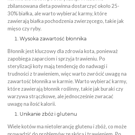
zbilansowana dieta powinna dostarczyć około 25-
30% białka, ale warto wybierać karmy, które
zawierają białka pochodzenia zwierzęcego, takie jak
mięso czy ryby.
Wysoka zawartość błonnika
Błonnik jest kluczowy dla zdrowia kota, ponieważ
zapobiega zaparciom i sprzyja trawieniu. Po
sterylizacji koty mają tendencję do nadwagi i
trudności z trawieniem, więc warto zwrócić uwagę na
zawartość błonnika w karmie. Warto wybierać karmy,
które zawierają błonnik roślinny, takie jak buraki czy
warzywa strączkowe, ale jednocześnie zwracać
uwagę na ilość kalorii.
Unikanie zbóż i glutenu
Wiele kotów ma nietolerancję glutenu i zbóż, co może
prowadzić do problemów ze skórą i trawieniem. Po