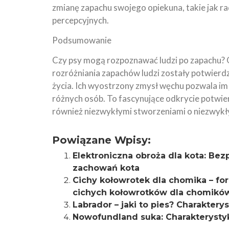
zmianę zapachu swojego opiekuna, takie jak ra
percepcyjnych.
Podsumowanie
Czy psy mogą rozpoznawać ludzi po zapachu? 
rozróżniania zapachów ludzi zostały potwierd
życia. Ich wyostrzony zmysł węchu pozwala im
różnych osób. To fascynujące odkrycie potwier
również niezwykłymi stworzeniami o niezwykł
Powiązane Wpisy:
Elektroniczna obroża dla kota: Bezp
zachowań kota
Cichy kołowrotek dla chomika – f
cichych kołowrotków dla chomikó
Labrador – jaki to pies? Charaktery
Nowofundland suka: Charakterystyk