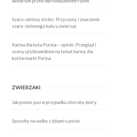
akwarium przed wprowadzeniem rybek
Szaro-zielony stolec: Przyczyny i znaczenie
szaro-zielonego kału u zwierząt
Karma dla kota Purina – opinie: Przegląd i
oceny użytkowników na temat karmy dla
kotów marki Purina
ZWIERZAKI
Jak pomóc psu w przypadku choroby skóry
Sposoby na walkę z lękami u psów