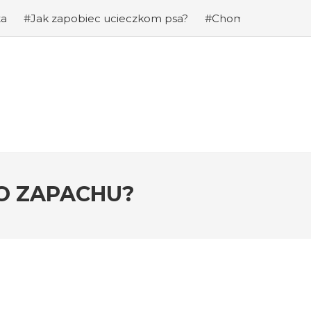
pobiec ucieczkom psa?
#Chomiki Dżungarskie Cena: Jaka
O ZAPACHU?