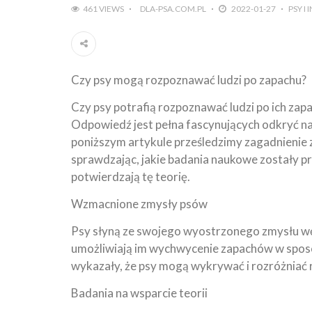
461 VIEWS
DLA-PSA.COM.PL
2022-01-27
PSY I
Czy psy mogą rozpoznawać ludzi po zapachu?
Czy psy potrafią rozpoznawać ludzi po ich zap
Odpowiedź jest pełna fascynujących odkryć na
poniższym artykule prześledzimy zagadnienie 
sprawdzając, jakie badania naukowe zostały p
potwierdzają tę teorię.
Wzmacnione zmysły psów
Psy słyną ze swojego wyostrzonego zmysłu węc
umożliwiają im wychwycenie zapachów w sposób
wykazały, że psy mogą wykrywać i rozróżniać 
Badania na wsparcie teorii