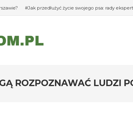
ak przedłużyć życie swojego psa: rady eksperta
#Jak za
OGĄ ROZPOZNAWAĆ LUDZI P