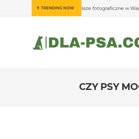
zie wywołać swoje klisze fotograficzne w Warszawie?
#J
TRENDING NOW
CZY PSY M