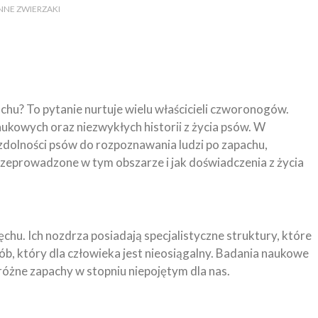
 INNE ZWIERZAKI
achu? To pytanie nurtuje wielu właścicieli czworonogów.
ukowych oraz niezwykłych historii z życia psów. W
zdolności psów do rozpoznawania ludzi po zapachu,
rzeprowadzone w tym obszarze i jak doświadczenia z życia
hu. Ich nozdrza posiadają specjalistyczne struktury, które
, który dla człowieka jest nieosiągalny. Badania naukowe
różne zapachy w stopniu niepojętym dla nas.