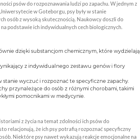
lności psów do rozpoznawania ludzi po zapachu. W jednym z
niwersytecie w Goteborgu, psy były w stanie
ych osób z wysoką skutecznością. Naukowcy doszli do
 na podstawie ich indywidualnych cech biologicznych.
głównie dzięki substancjom chemicznym, które wydzielają
ynikający z indywidualnego zestawu genów i flory
 w stanie wyczuć i rozpoznać te specyficzne zapachy.
hy przynależące do osób z różnymi chorobami, takimi
zwykłymi pomocnikami w medycynie.
storiami z życia na temat zdolności ich psów do
to relacjonują, że ich psy potrafią rozpoznać specyficzny
osób. Niektóre psy nawet wykazują reakcje emocjonalne na