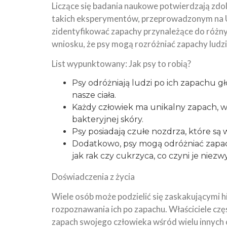
Liczące się badania naukowe potwierdzają zdo
takich eksperymentów, przeprowadzonym na U
zidentyfikować zapachy przynależące do różn
wniosku, że psy mogą rozróżniać zapachy ludzi
List wypunktowany: Jak psy to robią?
Psy odróżniają ludzi po ich zapachu 
nasze ciała.
Każdy człowiek ma unikalny zapach, w
bakteryjnej skóry.
Psy posiadają czułe nozdrza, które są
Dodatkowo, psy mogą odróżniać zapac
jak rak czy cukrzyca, co czyni je nie
Doświadczenia z życia
Wiele osób może podzielić się zaskakującymi hi
rozpoznawania ich po zapachu. Właściciele częs
zapach swojego człowieka wśród wielu innych 