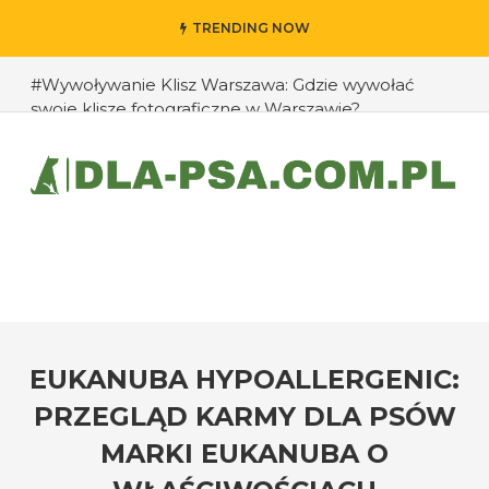
TRENDING NOW
#Wywoływanie Klisz Warszawa: Gdzie wywołać
swoje klisze fotograficzne w Warszawie?
#Jak przedłużyć życie swojego psa: rady eksperta
#Jak zapobiec ucieczkom psa?
#Chomiki Dżungarskie Cena: Jaka jest cena
chomików dżungarskich i ich opieka?
#Czy psy mogą rozpoznawać emocje człowieka?
#Jak radzić sobie z agresją u psów wobec innych
zwierząt?
EUKANUBA HYPOALLERGENIC:
PRZEGLĄD KARMY DLA PSÓW
MARKI EUKANUBA O