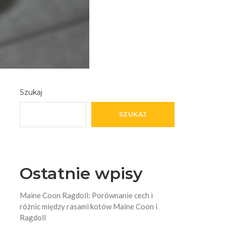
Szukaj
SZUKAJ
Ostatnie wpisy
Maine Coon Ragdoll: Porównanie cech i
różnic między rasami kotów Maine Coon i
Ragdoll