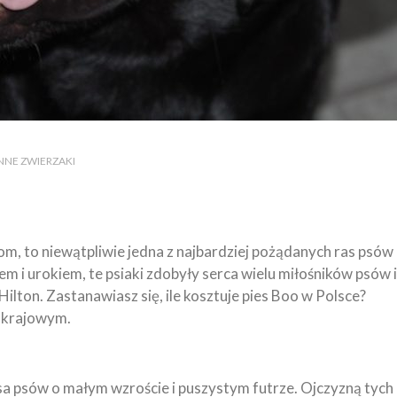
 INNE ZWIERZAKI
pom, to niewątpliwie jedna z najbardziej pożądanych ras psów
m i urokiem, te psiaki zdobyły serca wielu miłośników psów i
Hilton. Zastanawiasz się, ile kosztuje pies Boo w Polsce?
 krajowym.
sa psów o małym wzroście i puszystym futrze. Ojczyzną tych