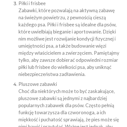
Piłki i frisbee
Zabawki, które pozwalają na aktywną zabawę
na świeżym powietrzu, z pewnością cieszą
każdego psa. Piłki i frisbee są idealne dla psów,
które uwielbiają bieganie i aportowanie. Dzięki
nim możliwe jest rozwijanie kondycji fizycznej i
umiejętności psa, a także budowanie więzi
między właścicielem a zwierzęciem. Pamiętajmy
tylko, aby zawsze dobierać odpowiedni rozmiar
piłki lub frisbee do wielkości psa, aby uniknąć
niebezpieczeństwa zadławienia.
Pluszowe zabawki
Choć dla niektórych może to być zaskakujące,
pluszowe zabawki są jednymi z najbardziej
popularnych zabawek dla psów. Często pełnią
funkcję towarzysza dla czworonoga, a ich
miękkość i puchatość sprawiają, że pies może się
nimi bawić i przytulać. Ważne jest jednak, aby