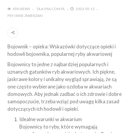
458 VIEWS
DLA-PSA.COM.PL
2023-05-11
PSY I INNE ZWIERZAKI
Bojownik – opieka: Wskazówki dotyczące opieki i
hodowli bojownika, popularnej ryby akwariowej
Bojownicy to jedne z najbardziej popularnych i
uznanych gatunków ryb akwariowych. Ich piękne,
jaskrawe kolory i unikalny wygląd sprawiają, że są
one często wybierane jako ozdoba w akwariach
domowych. Aby jednak zadbać o ich zdrowie i dobre
samopoczucie, trzeba wziąć pod uwagę kilka zasad
dotyczących ich hodowli i opieki.
Idealne warunki w akwarium
Bojownicy to ryby, które wymagają