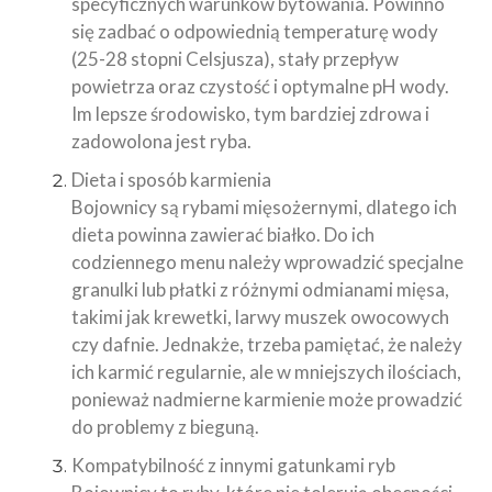
specyficznych warunków bytowania. Powinno
się zadbać o odpowiednią temperaturę wody
(25-28 stopni Celsjusza), stały przepływ
powietrza oraz czystość i optymalne pH wody.
Im lepsze środowisko, tym bardziej zdrowa i
zadowolona jest ryba.
Dieta i sposób karmienia
Bojownicy są rybami mięsożernymi, dlatego ich
dieta powinna zawierać białko. Do ich
codziennego menu należy wprowadzić specjalne
granulki lub płatki z różnymi odmianami mięsa,
takimi jak krewetki, larwy muszek owocowych
czy dafnie. Jednakże, trzeba pamiętać, że należy
ich karmić regularnie, ale w mniejszych ilościach,
ponieważ nadmierne karmienie może prowadzić
do problemy z bieguną.
Kompatybilność z innymi gatunkami ryb