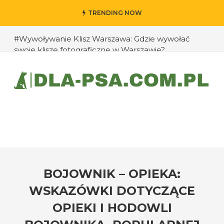
TRENDING NOW
#Wywoływanie Klisz Warszawa: Gdzie wywołać
swoje klisze fotograficzne w Warszawie?
#Jak przedłużyć życie swojego psa: rady eksperta
#Jak zapobiec ucieczkom psa?
#Chomiki Dżungarskie Cena: Jaka jest cena
chomików dżungarskich i ich opieka?
#Czy psy mogą rozpoznawać emocje człowieka?
#Jak radzić sobie z agresją u psów wobec innych
zwierząt?
BOJOWNIK – OPIEKA:
WSKAZÓWKI DOTYCZĄCE
OPIEKI I HODOWLI