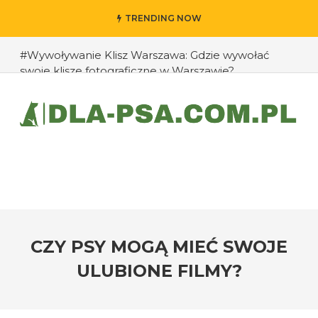
TRENDING NOW
#Wywoływanie Klisz Warszawa: Gdzie wywołać
swoje klisze fotograficzne w Warszawie?
#Jak przedłużyć życie swojego psa: rady eksperta
#Jak zapobiec ucieczkom psa?
#Chomiki Dżungarskie Cena: Jaka jest cena
chomików dżungarskich i ich opieka?
#Czy psy mogą rozpoznawać emocje człowieka?
#Jak radzić sobie z agresją u psów wobec innych
zwierząt?
CZY PSY MOGĄ MIEĆ SWOJE
ULUBIONE FILMY?