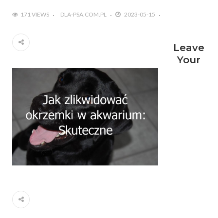
171 VIEWS
DLA-PSA.COM.PL
2023-05-15
Leave
Your