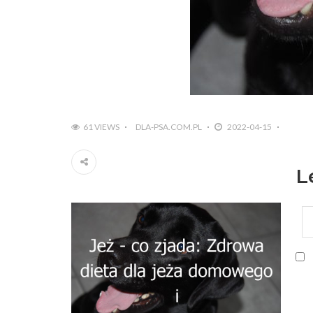
61 VIEWS
DLA-PSA.COM.PL
2022-04-15
L