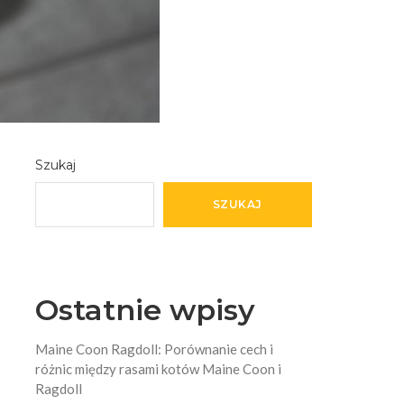
Szukaj
SZUKAJ
Ostatnie wpisy
Maine Coon Ragdoll: Porównanie cech i
różnic między rasami kotów Maine Coon i
Ragdoll