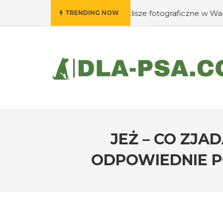
Gdzie wywołać swoje klisze fotograficzne w Warszawie?
TRENDING NOW
JEŻ – CO ZJA
ODPOWIEDNIE P