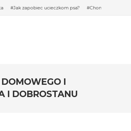
apobiec ucieczkom psa?
#Chomiki Dżungarskie Cena: Jak
ŻA DOMOWEGO I
A I DOBROSTANU