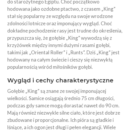
do starożytnego Egiptu. Choć początkowo
hodowana jako ozdobne ptactwo, z czasem „King”
stał się popularny ze względu na swoje wrodzone
zdolności lotnicze oraz imponujący wygląd. Choć
dokładne pochodzenie rasy jest trudne do określenia,
przypuszcza się, że gołębie „King” wywodzą się z
krzyżówek między innymi dużymi rasami gołębi,
takimi jak „Oriental Roller” i „Runts”. Dziś „King” jest
hodowany na całym świecie i cieszy się niezwykłą
popularnością wśród miłośników gołębi.
Wygląd i cechy charakterystyczne
Gołębie „King” są znane ze swojej imponującej
wielkości. Samice osiągają średnio 75 cm długości,
podczas gdy samce mogą dorastać nawet do 90 cm.
Mają również niezwykle silne ciało, które jest dobrze
zbudowane i proporcjonalne. Ich pióra są gładkie i
lśniące, a ich ogon jest długi i pełen elegancji. Wiele