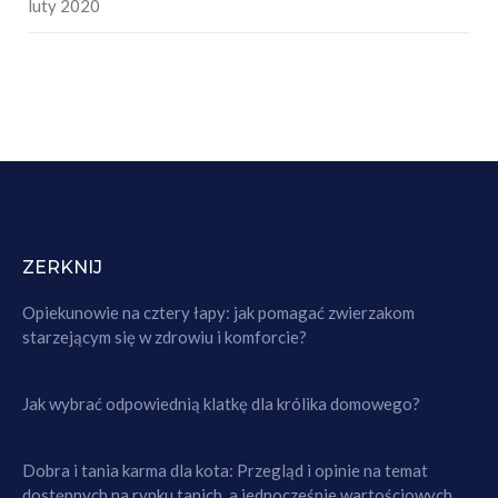
luty 2020
ZERKNIJ
Opiekunowie na cztery łapy: jak pomagać zwierzakom
starzejącym się w zdrowiu i komforcie?
Jak wybrać odpowiednią klatkę dla królika domowego?
Dobra i tania karma dla kota: Przegląd i opinie na temat
dostępnych na rynku tanich, a jednocześnie wartościowych