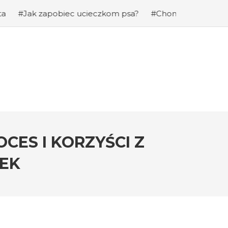
apobiec ucieczkom psa?
#Chomiki Dżungarskie Cena: Jak
CES I KORZYŚCI Z
ZEK