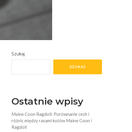
Szukaj
SZUKAJ
Ostatnie wpisy
Maine Coon Ragdoll: Porównanie cech i
różnic między rasami kotów Maine Coon i
Ragdoll