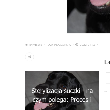
64 VIEWS
DLA-PSA.COM.PL
2022-04-15
L