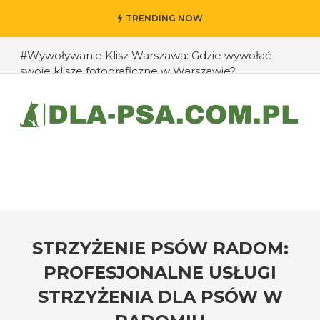
TRENDING NOW
#Wywoływanie Klisz Warszawa: Gdzie wywołać
swoje klisze fotograficzne w Warszawie?
#Jak przedłużyć życie swojego psa: rady eksperta
#Jak zapobiec ucieczkom psa?
#Chomiki Dżungarskie Cena: Jaka jest cena
chomików dżungarskich i ich opieka?
#Czy psy mogą rozpoznawać emocje człowieka?
#Jak radzić sobie z agresją u psów wobec innych
zwierząt?
STRZYŻENIE PSÓW RADOM:
PROFESJONALNE USŁUGI
STRZYŻENIA DLA PSÓW W