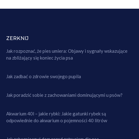
ZERKNIJ
Jak rozpoznać, że pies umiera: Objawy i sygnały wskazujące
na zbliżający się koniec życia psa
Jak zadbać o zdrowie swojego pupila
Jak poradzić sobie z zachowaniami dominującymi u psów?
Akwarium 40l – jakie rybki: Jakie gatunki rybek są
odpowiednie do akwarium o pojemności 40 litrów
Jak zabezpieczyć dom przed zatruciem dla psa