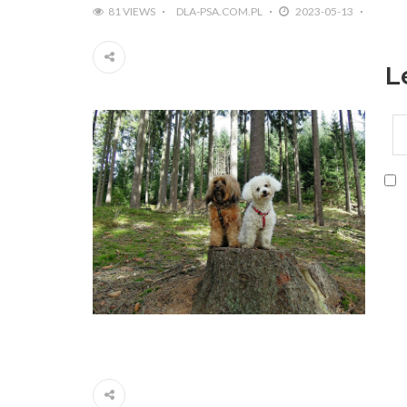
81 VIEWS
DLA-PSA.COM.PL
2023-05-13
L