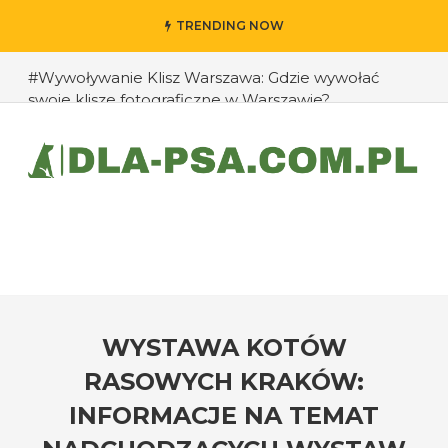
TRENDING NOW
#Wywoływanie Klisz Warszawa: Gdzie wywołać
swoje klisze fotograficzne w Warszawie?
#Jak przedłużyć życie swojego psa: rady eksperta
#Jak zapobiec ucieczkom psa?
#Chomiki Dżungarskie Cena: Jaka jest cena
chomików dżungarskich i ich opieka?
#Czy psy mogą rozpoznawać emocje człowieka?
#Jak radzić sobie z agresją u psów wobec innych
zwierząt?
WYSTAWA KOTÓW
RASOWYCH KRAKÓW:
INFORMACJE NA TEMAT