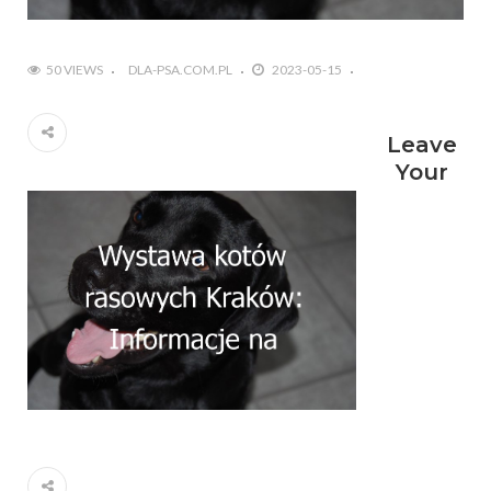
50 VIEWS
DLA-PSA.COM.PL
2023-05-15
Leave
Your