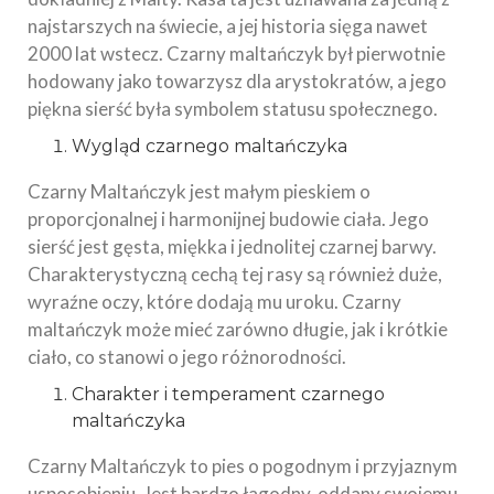
najstarszych na świecie, a jej historia sięga nawet
2000 lat wstecz. Czarny maltańczyk był pierwotnie
hodowany jako towarzysz dla arystokratów, a jego
piękna sierść była symbolem statusu społecznego.
Wygląd czarnego maltańczyka
Czarny Maltańczyk jest małym pieskiem o
proporcjonalnej i harmonijnej budowie ciała. Jego
sierść jest gęsta, miękka i jednolitej czarnej barwy.
Charakterystyczną cechą tej rasy są również duże,
wyraźne oczy, które dodają mu uroku. Czarny
maltańczyk może mieć zarówno długie, jak i krótkie
ciało, co stanowi o jego różnorodności.
Charakter i temperament czarnego
maltańczyka
Czarny Maltańczyk to pies o pogodnym i przyjaznym
usposobieniu. Jest bardzo łagodny, oddany swojemu