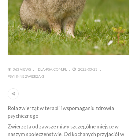
363 VIEWS
DLA-PSA.COM.PL
2022-03-23
PSY I INNE ZWIERZAKI
Rola zwierząt w terapii i wspomaganiu zdrowia
psychicznego
Zwierzęta od zawsze miały szczególne miejsce w
naszym społeczeństwie. Od kochanych przyjaciół w