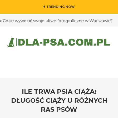
TRENDING NOW
zie wywołać swoje klisze fotograficzne w Warszawie?
#J
ILE TRWA PSIA CIĄŻA:
DŁUGOŚĆ CIĄŻY U RÓŻNYCH
RAS PSÓW