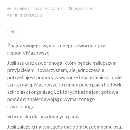
459 VIEWS
DLA-PSA.COM.PL
2022-09-08
PSY I INNE ZWIERZAKI
Znajdź swojego wymarzonego czworonoga w
regionie Mazowsze
Jeśli szukasz czworonoga, który będzie najlepszym
przyjacielem i towarzyszem, ale jednocześnie
potrzebujesz pomocy w wyborze i znalezieniu psa, nie
szukaj dalej. Mazowsze to region pełen psich hodowli,
schronisk i organizacji, z których każda jest gotowa
pomóc ci znaleźć swojego wymarzonego
czworonoga.
Schroniska dla bezdomnych psów
Jeśli zależy ci na tym, żeby dać dom bezdomnemu psu,