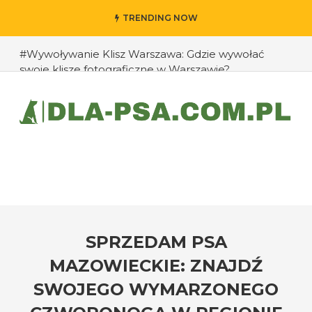
TRENDING NOW
#Wywoływanie Klisz Warszawa: Gdzie wywołać
swoje klisze fotograficzne w Warszawie?
#Jak przedłużyć życie swojego psa: rady eksperta
#Jak zapobiec ucieczkom psa?
#Chomiki Dżungarskie Cena: Jaka jest cena
chomików dżungarskich i ich opieka?
#Czy psy mogą rozpoznawać emocje człowieka?
#Jak radzić sobie z agresją u psów wobec innych
zwierząt?
SPRZEDAM PSA
MAZOWIECKIE: ZNAJDŹ
SWOJEGO WYMARZONEGO