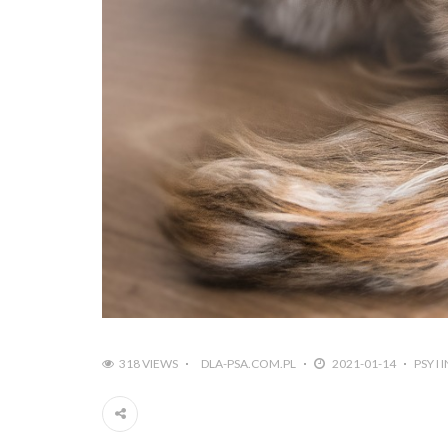
318 VIEWS
DLA-PSA.COM.PL
2021-01-14
PSY I