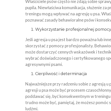
Właściciele psów często nie zdają sobie spraw
pupila. Niewłaściwa komunikacja, służenie za
treningu mogą wpływać na agresję u psa. Właś
poznawać zasady behawioralne psów i konsekwe
Wykorzystanie profesjonalnej pomoc
Jeśli agresja u psa jest bardzo poważna lub i
skorzystać z pomocy profesjonalisty. Behawiory
może dostarczyć cennych wskazówek i technik
wybrać doświadczonego i certyfikowanego specj
agresywnymi psami.
Cierpliwość i determinacja
Najważniejsze przy radzeniu sobie z agresją u 
agresji u psa może być procesem czasochłonny
poddawać się, być konsekwentnym w treningu i
trudno może być, pamiętaj, że możesz pomóc s
ludźmi.