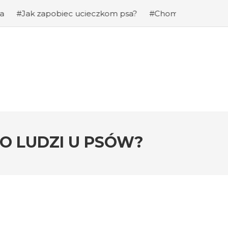
iec ucieczkom psa?
#Chomiki Dżungarskie Cena: Jaka je
DO LUDZI U PSÓW?