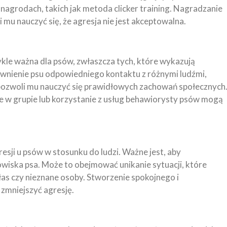
nagrodach, takich jak metoda clicker training. Nagradzanie
 mu nauczyć się, że agresja nie jest akceptowalna.
ykle ważna dla psów, zwłaszcza tych, które wykazują
pewnienie psu odpowiedniego kontaktu z różnymi ludźmi,
 pozwoli mu nauczyć się prawidłowych zachowań społecznych
ie w grupie lub korzystanie z usług behawiorysty psów mogą
esji u psów w stosunku do ludzi. Ważne jest, aby
dowiska psa. Może to obejmować unikanie sytuacji, które
ałas czy nieznane osoby. Stworzenie spokojnego i
zmniejszyć agresję.