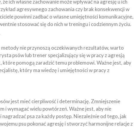
y, że ich własne zachowanie może wpływać na agresję u ich
 przykład agresywnego zachowania czy brak konsekwencji w
ciciele powinni zadbać o własne umiejętności komunikacyjne,
ntnie stosować się do nich w treningu i codziennym życiu.
y
nne metody nie przynoszą oczekiwanych rezultatów, warto
sta psów lub trener specjalizujący się w pracy z agresją
, które pomogą zaradzić temu problemowi. Ważne jest, aby
alistę, który ma wiedzę i umiejętności w pracy z
psów jest mieć cierpliwość i determinację. Zmniejszenie
m i wymagać wielu powtórzeń. Ważne jest, aby nie
 nagradzać psa za każdy postęp. Niezależnie od tego, jak
wojemu psu pokonać agresję i stworzyć harmonijne relacje z