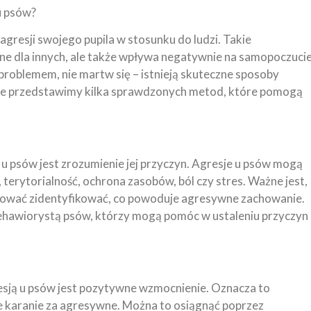
 u psów?
agresji swojego pupila w stosunku do ludzi. Takie
zne dla innych, ale także wpływa negatywnie na samopoczuci
ym problemem, nie martw się – istnieją skuteczne sposoby
kule przedstawimy kilka sprawdzonych metod, które pomogą
u psów jest zrozumienie jej przyczyn. Agresje u psów mogą
, terytorialność, ochrona zasobów, ból czy stres. Ważne jest,
bować zidentyfikować, co powoduje agresywne zachowanie.
ehawiorystą psów, którzy mogą pomóc w ustaleniu przyczyn
sją u psów jest pozytywne wzmocnienie. Oznacza to
e karanie za agresywne. Można to osiągnąć poprzez