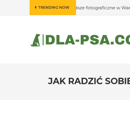
e wywołać swoje klisze fotograficzne w Warszawie?
#Jak 
TRENDING NOW
JAK RADZIĆ SOBI