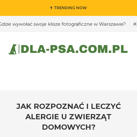
TRENDING NOW
wywołać swoje klisze fotograficzne w Warszawie?
#Jak p
JAK ROZPOZNAĆ I LECZYĆ
ALERGIE U ZWIERZĄT
DOMOWYCH?