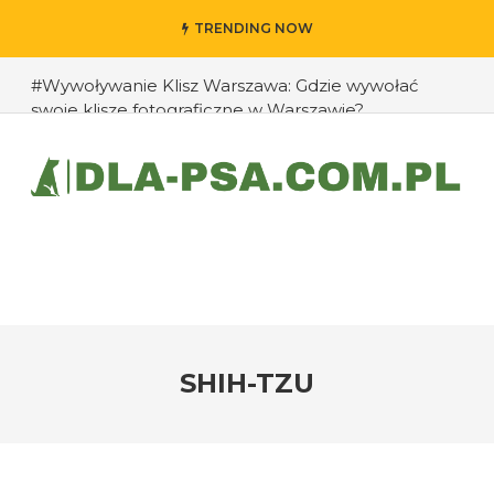
TRENDING NOW
#Wywoływanie Klisz Warszawa: Gdzie wywołać
swoje klisze fotograficzne w Warszawie?
#Jak przedłużyć życie swojego psa: rady eksperta
#Jak zapobiec ucieczkom psa?
#Chomiki Dżungarskie Cena: Jaka jest cena
chomików dżungarskich i ich opieka?
#Czy psy mogą rozpoznawać emocje człowieka?
#Jak radzić sobie z agresją u psów wobec innych
zwierząt?
SHIH-TZU