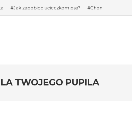
apobiec ucieczkom psa?
#Chomiki Dżungarskie Cena: Jak
DLA TWOJEGO PUPILA