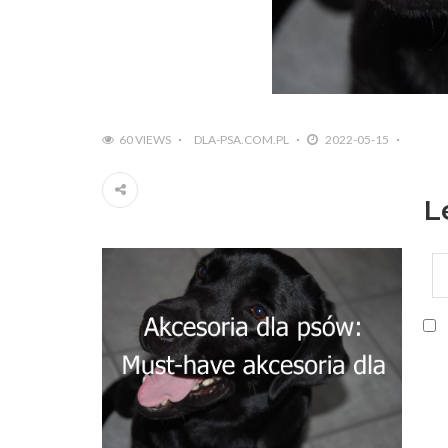
60 VIEWS
DLA-PSA.COM.PL
2022-05-15
L