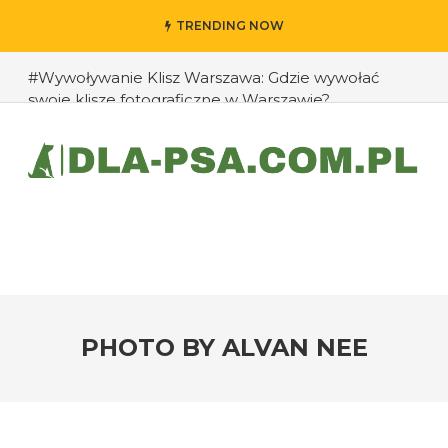
TRENDING NOW
#Wywoływanie Klisz Warszawa: Gdzie wywołać
swoje klisze fotograficzne w Warszawie?
#Jak przedłużyć życie swojego psa: rady eksperta
#Jak zapobiec ucieczkom psa?
#Chomiki Dżungarskie Cena: Jaka jest cena
chomików dżungarskich i ich opieka?
#Czy psy mogą rozpoznawać emocje człowieka?
#Jak radzić sobie z agresją u psów wobec innych
zwierząt?
PHOTO BY ALVAN NEE