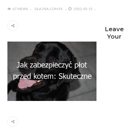
67 VIEWS
DLA-PSA.COM.PL
2022-05-15
Leave
Your