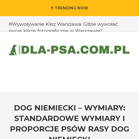
TRENDING NOW
#Wywoływanie Klisz Warszawa: Gdzie wywołać
swoje klisze fotograficzne w Warszawie?
#Jak przedłużyć życie swojego psa: rady eksperta
#Jak zapobiec ucieczkom psa?
#Chomiki Dżungarskie Cena: Jaka jest cena
chomików dżungarskich i ich opieka?
#Czy psy mogą rozpoznawać emocje człowieka?
#Jak radzić sobie z agresją u psów wobec innych
zwierząt?
DOG NIEMIECKI – WYMIARY:
STANDARDOWE WYMIARY I
PROPORCJE PSÓW RASY DOG